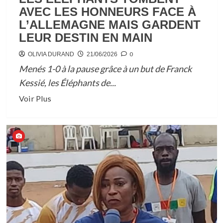
AVEC LES HONNEURS FACE À
CERTIFICATS
L’ALLEMAGNE MAIS GARDENT
LEUR DESTIN EN MAIN
0
OLIVIA DURAND
21/06/2026
Menés 1-0 à la pause grâce à un but de Franck
Kessié, les Éléphants de...
En
Voir Plus
savoir
plus
sur
LES
ÉLÉPHANTS
TOMBENT
AVEC
LES
HONNEURS
FACE