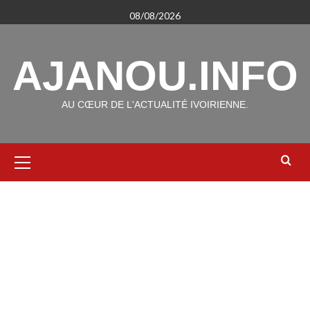
Aller
08/08/2026
au
contenu
AJANOU.INFO
AU CŒUR DE L'ACTUALITÉ IVOIRIENNE.
Menu
principal