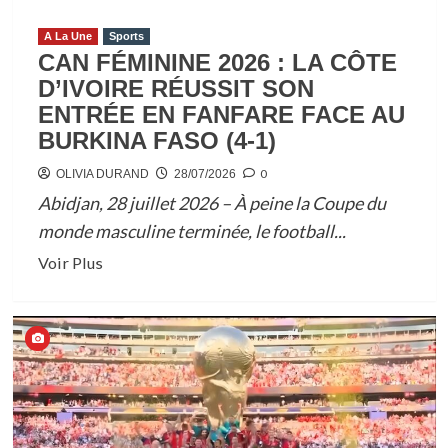
A La Une
Sports
CAN FÉMININE 2026 : LA CÔTE
D’IVOIRE RÉUSSIT SON
ENTRÉE EN FANFARE FACE AU
BURKINA FASO (4-1)
0
OLIVIA DURAND
28/07/2026
Abidjan, 28 juillet 2026 – À peine la Coupe du
monde masculine terminée, le football...
En
Voir Plus
savoir
plus
sur
CAN
FÉMININE
2026
: