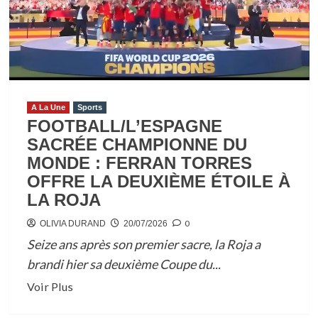
LA
CÔTE
D’IVOIRE
RÉUSSIT
SON
ENTRÉE
A La Une
Sports
EN
FOOTBALL/L’ESPAGNE
FANFARE
SACRÉE CHAMPIONNE DU
FACE
MONDE : FERRAN TORRES
AU
OFFRE LA DEUXIÈME ÉTOILE À
BURKINA
LA ROJA
FASO
(4-
0
OLIVIA DURAND
20/07/2026
1)
Seize ans après son premier sacre, la Roja a
brandi hier sa deuxième Coupe du...
En
Voir Plus
savoir