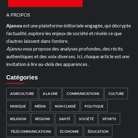
DU
A PROPOS
MONDE
2026
Ajanou
est une plateforme éditoriale engagée, qui décrypte
l’actualité, explore les enjeux de société et révèle ce que
d’autres laissent dans l’ombre.
Ajanou
vous propose des analyses profondes, des récits
authentiques et des voix diverses. Ici, chaque article est une
invitation à lire au-delà des apparences .
Catégories
AGRICULTURE
A LA UNE
COMMUNICATIONS
CULTURE
MUSIQUE
MÉDIA
NON CLASSÉ
POLITIQUE
RELIGION
RÉGIONS
SANTÉ
SOCIÉTÉ
SPORTS
TÉLÉCOMMUNICATIONS
ÉCONOMIE
ÉDUCATION