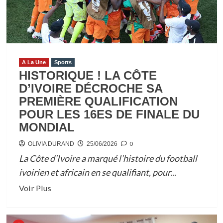
CÔTE
D’IVOIRE
TOMBE
AU
PREMIER
A La Une
Sports
TOUR
HISTORIQUE ! LA CÔTE
DES
D’IVOIRE DÉCROCHE SA
16ES
PREMIÈRE QUALIFICATION
DE
POUR LES 16ES DE FINALE DU
LA
MONDIAL
CDM
0
OLIVIA DURAND
25/06/2026
La Côte d’Ivoire a marqué l’histoire du football
ivoirien et africain en se qualifiant, pour...
En
Voir Plus
savoir
plus