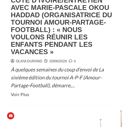
CÔTE D’IVOIRE/ENTRETIEN
AVEC MARIE-PASCALE OKOU
HADDAD (ORGANISATRICE DU
TOURNOI AMOUR-PARTAGE-
FOOTBALL) : « NOUS
VOULONS RÉUNIR LES
ENFANTS PENDANT LES
VACANCES »
0
OLIVIA DURAND
20/06/2026
À quelques semaines du coup d’envoi de La
sixième édition du tournoi A-P-F (Amour-
Partage-Football), démarre,...
En
Voir Plus
savoir
plus
sur
CÔTE