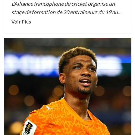
PENDANT
L’Alliance francophone de cricket organise un
LES
stage de formation de 20 entraîneurs du 19 au...
VACANCES
En
Voir Plus
»
savoir
plus
sur
CÔTE
D’IVOIRE :
20
ENTRAÎNEURS
FRANCOPHONES
DE
CRICKET
EN
FORMATION
À
ABIDJAN