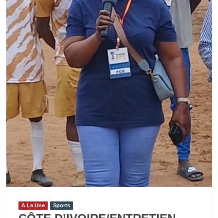
À
L’ALLEMAGNE
MAIS
GARDENT
LEUR
DESTIN
EN
MAIN
A La Une
Sports