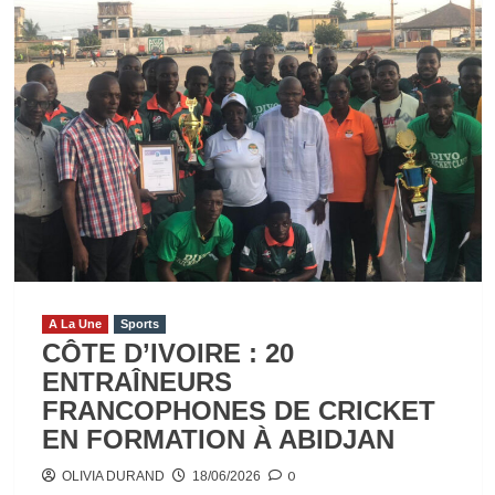
D’IVOIRE/ENTRETIEN
AVEC
MARIE-
PASCALE
OKOU
HADDAD
(ORGANISATRICE
DU
TOURNOI
AMOUR-
PARTAGE-
FOOTBALL) :
A La Une
Sports
«
CÔTE D’IVOIRE : 20
NOUS
ENTRAÎNEURS
VOULONS
FRANCOPHONES DE CRICKET
RÉUNIR
EN FORMATION À ABIDJAN
LES
0
ENFANTS
OLIVIA DURAND
18/06/2026