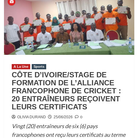
sur
HISTORIQUE
!
LA
CÔTE
D’IVOIRE
DÉCROCHE
SA
PREMIÈRE
A La Une
Sports
QUALIFICATION
CÔTE D’IVOIRE/STAGE DE
POUR
FORMATION DE L’ALLIANCE
LES
FRANCOPHONE DE CRICKET :
16ES
20 ENTRAÎNEURS REÇOIVENT
DE
LEURS CERTIFICATS
FINALE
DU
0
OLIVIA DURAND
25/06/2026
MONDIAL
Vingt (20) entraîneurs de six (6) pays
francophones ont reçu leurs certificats au terme