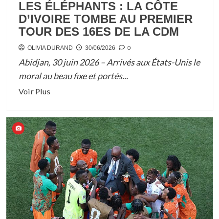
LES ÉLÉPHANTS : LA CÔTE
D’IVOIRE TOMBE AU PREMIER
TOUR DES 16ES DE LA CDM
0
OLIVIA DURAND
30/06/2026
Abidjan, 30 juin 2026 – Arrivés aux États-Unis le
moral au beau fixe et portés...
En
Voir Plus
savoir
plus
sur
DÉSILLUSION
AMÈRE
POUR
LES
ÉLÉPHANTS
:
LA