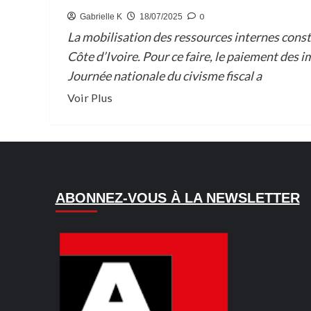
0
Gabrielle K
18/07/2025
La mobilisation des ressources internes consti
Côte d’Ivoire. Pour ce faire, le paiement des i
Journée nationale du civisme fiscal a
En
Voir Plus
savoir
plus
sur
1ÈRE
JOURNÉE
ABONNEZ-VOUS À LA NEWSLETTER
NATIONALE
DU
CIVISME
FISCAL
:
LA
DGI