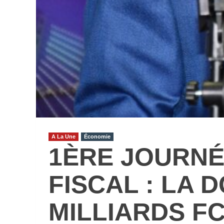
A La Une
Économie
1ÈRE JOURNÉ
FISCAL : LA 
MILLIARDS FC