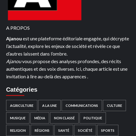
:
UN
RÉSULTAT
NET
A PROPOS
DE
Ajanou
est une plateforme éditoriale engagée, qui décrypte
1,8
l’actualité, explore les enjeux de société et révèle ce que
MILLIARDS
d’autres laissent dans l’ombre.
DE
Ajanou
vous propose des analyses profondes, des récits
DOLLARS
authentiques et des voix diverses. Ici, chaque article est une
invitation à lire au-delà des apparences .
Catégories
AGRICULTURE
A LA UNE
COMMUNICATIONS
CULTURE
MUSIQUE
MÉDIA
NON CLASSÉ
POLITIQUE
RELIGION
RÉGIONS
SANTÉ
SOCIÉTÉ
SPORTS