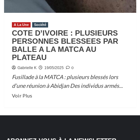
A La Une
Société
COTE D’IVOIRE : PLUSIEURS
PERSONNES BLESSEES PAR
BALLE A LA MATCA AU
PLATEAU
0
Gabrielle K
19/05/2025
Fusillade à la MATCA : plusieurs blessés lors
d’une réunion à Abidjan Des individus armés...
En
Voir Plus
savoir
plus
sur
COTE
D’IVOIRE :