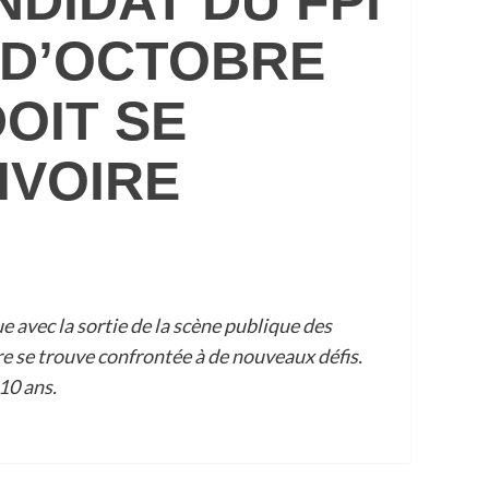
NDIDAT DU FPI
E D’OCTOBRE
OIT SE
IVOIRE
 avec la sortie de la scène publique des
re se trouve confrontée à de nouveaux défis.
10 ans.