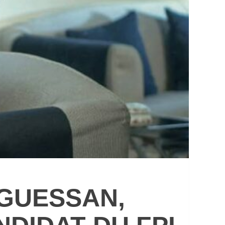
’GUESSAN,