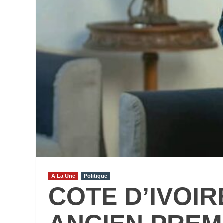
A La Une
Politique
COTE D’IVOIR