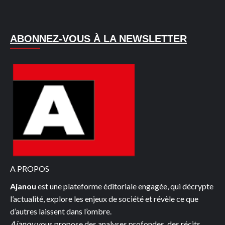
sur
CÔTE
D’IVOIRE/AUDITION
ABONNEZ-VOUS À LA NEWSLETTER
MOUVEMENTÉE
DU
PRÉSIDENT
DE
L’ADCI
:
ASSALÉ
TIÉMOKO
ANTOINE
HOSPITALISÉ
PUIS
A PROPOS
PLACÉ
Ajanou
est une plateforme éditoriale engagée, qui décrypte
EN
l’actualité, explore les enjeux de société et révèle ce que
GARDE
d’autres laissent dans l’ombre.
À
Ajanou
vous propose des analyses profondes, des récits