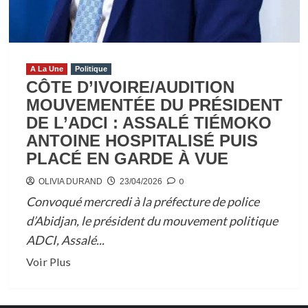
A La Une
Politique
CÔTE D’IVOIRE/AUDITION
MOUVEMENTÉE DU PRÉSIDENT
DE L’ADCI : ASSALÉ TIÉMOKO
ANTOINE HOSPITALISÉ PUIS
PLACÉ EN GARDE À VUE
0
OLIVIA DURAND
23/04/2026
Convoqué mercredi à la préfecture de police
d’Abidjan, le président du mouvement politique
ADCI, Assalé...
En
Voir Plus
savoir
plus