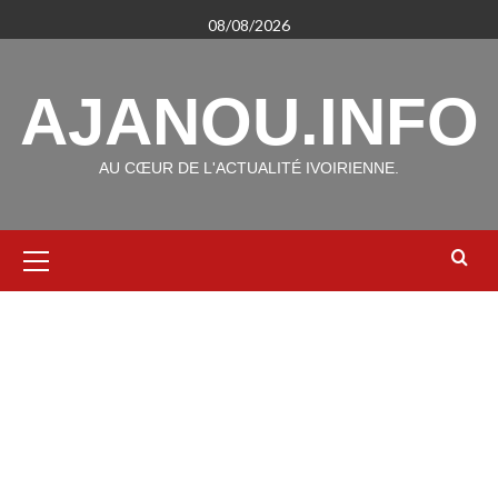
Aller
08/08/2026
au
contenu
AJANOU.INFO
AU CŒUR DE L'ACTUALITÉ IVOIRIENNE.
Menu
principal