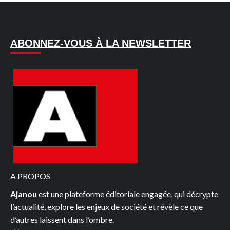
sur
DROITS
NUMÉRIQUES
ABONNEZ-VOUS À LA NEWSLETTER
EN
AFRIQUE
:
LA
CÔTE
D’IVOIRE
MAUVAISE
ÉLÈVE
SELON
LE
RAPPORT
A PROPOS
LONDA
Ajanou
est une plateforme éditoriale engagée, qui décrypte
2025
l’actualité, explore les enjeux de société et révèle ce que
d’autres laissent dans l’ombre.