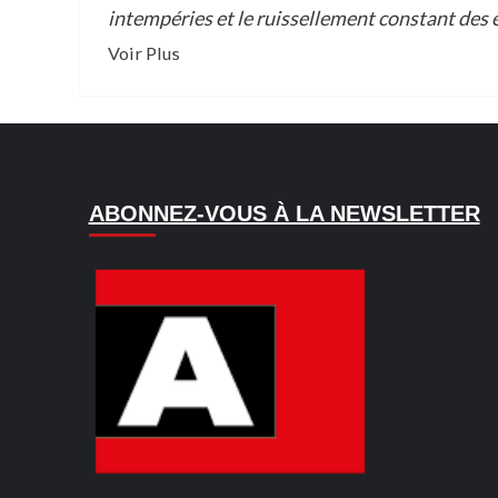
intempéries et le ruissellement constant des 
En
Voir Plus
savoir
plus
sur
ABOBO
PK18
ABONNEZ-VOUS À LA NEWSLETTER
:
UN
RAVIN
GEANT
MENACE
LA
CITE
CONCORDE,
L’ÉTAT
A
LA