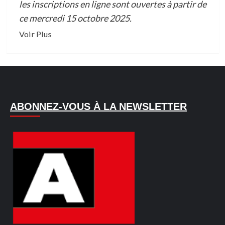
les inscriptions en ligne sont ouvertes à partir de
ce mercredi 15 octobre 2025.
En
Voir Plus
savoir
plus
sur
PÈLERINAGE
À
ABONNEZ-VOUS À LA NEWSLETTER
LA
MECQUE
2026
:
LE
COMMISSARIAT
DU
HADJ
DISPOSE
ENCORE