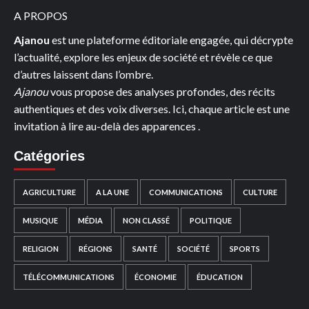
474
A PROPOS
PLACES
Ajanou
est une plateforme éditoriale engagée, qui décrypte
À
l’actualité, explore les enjeux de société et révèle ce que
REDISTRIBUER
d’autres laissent dans l’ombre.
Ajanou
vous propose des analyses profondes, des récits
authentiques et des voix diverses. Ici, chaque article est une
invitation à lire au-delà des apparences .
Catégories
AGRICULTURE
A LA UNE
COMMUNICATIONS
CULTURE
MUSIQUE
MÉDIA
NON CLASSÉ
POLITIQUE
RELIGION
RÉGIONS
SANTÉ
SOCIÉTÉ
SPORTS
TÉLÉCOMMUNICATIONS
ÉCONOMIE
ÉDUCATION