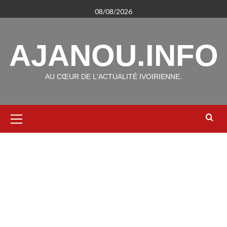
Aller
08/08/2026
au
contenu
AJANOU.INFO
AU CŒUR DE L'ACTUALITÉ IVOIRIENNE.
Menu
principal