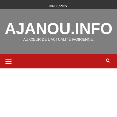
Aller
08/08/2026
au
contenu
AJANOU.INFO
AU CŒUR DE L'ACTUALITÉ IVOIRIENNE.
Menu
principal