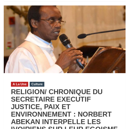
plus
sur
PRESIDENTIELLE
EN
COTE
D’IVOIRE
:
BLAISE
LASME
ET
DAHI
NESTOR
A La Une
Culture
DU
RELIGION/ CHRONIQUE DU
PPA-
SECRETAIRE EXECUTIF
CI
JUSTICE, PAIX ET
DEFERES
ENVIRONNEMENT : NORBERT
AU
ABEKAN INTERPELLE LES
POLE