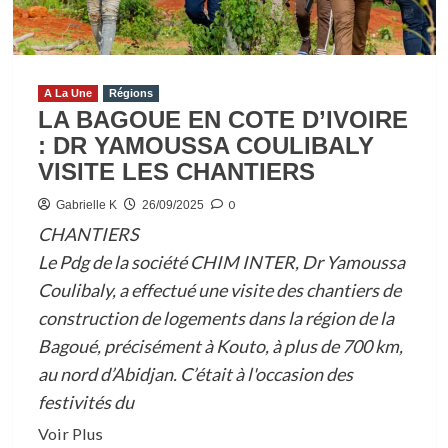
D’IVOIRE
:
LES
GUIDES
A La Une
Régions
LA BAGOUE EN COTE D’IVOIRE
RELIGIEUX
: DR YAMOUSSA COULIBALY
INTERPELLENT
VISITE LES CHANTIERS
ALASSANE
OUATTARA
0
Gabrielle K
26/09/2025
CHANTIERS
Le Pdg de la société CHIM INTER, Dr Yamoussa
Coulibaly, a effectué une visite des chantiers de
construction de logements dans la région de la
Bagoué, précisément à Kouto, à plus de 700 km,
au nord d’Abidjan. C’était à l'occasion des
festivités du
En
Voir Plus