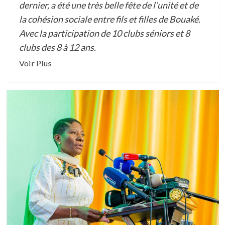
dernier, a été une très belle fête de l’unité et de
la cohésion sociale entre fils et filles de Bouaké.
Avec la participation de 10 clubs séniors et 8
clubs des 8 à 12 ans.
En
Voir Plus
savoir
plus
sur
COHESION
SOCIALE/FINALE
DU
TOURNOI
DES
ANCIENNES
GLOIRES
A
BOUAKE