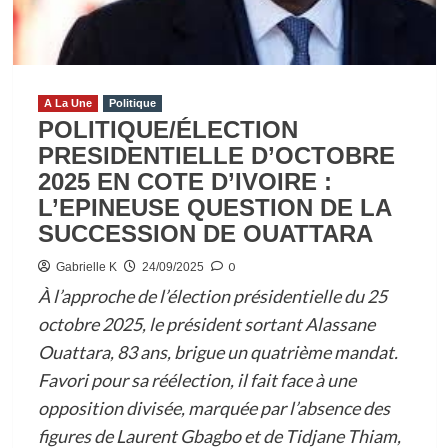
CAMPAGNE
:
SIMONE
GBAGBO
ET
A La Une
Politique
POLITIQUE/ÉLECTION
HENRIETTE
PRESIDENTIELLE D’OCTOBRE
LAGOU
2025 EN COTE D’IVOIRE :
CHERCHENT
L’EPINEUSE QUESTION DE LA
DES
FONDS
SUCCESSION DE OUATTARA
0
Gabrielle K
24/09/2025
À l’approche de l’élection présidentielle du 25
octobre 2025, le président sortant Alassane
Ouattara, 83 ans, brigue un quatrième mandat.
Favori pour sa réélection, il fait face à une
opposition divisée, marquée par l’absence des
figures de Laurent Gbagbo et de Tidjane Thiam,