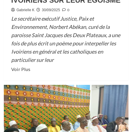
IVOIRIENS SUR LEUR EGOISME
PENITENTIAIRE
0
Gabrielle K
30/09/2025
D’ABIDJAN
Le secrétaire exécutif Justice, Paix et
Environnement, Norbert Abékan, curé de la
paroisse Saint Jacques des Deux Plateaux, a une
fois de plus écrit un poème pour interpeller les
Ivoiriens en général et les catholiques en
particulier sur leur
En
Voir Plus
savoir
plus
sur
RELIGION/
CHRONIQUE
DU
SECRETAIRE
EXECUTIF