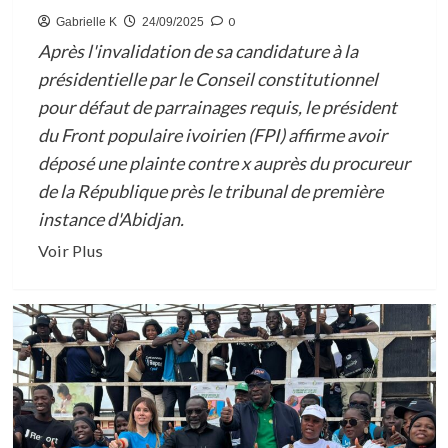
CULTURE
0
Gabrielle K
24/09/2025
DE
Après l'invalidation de sa candidature à la
LA
PAIX
présidentielle par le Conseil constitutionnel
SOCIALE
pour défaut de parrainages requis, le président
du Front populaire ivoirien (FPI) affirme avoir
déposé une plainte contre x auprès du procureur
de la République près le tribunal de première
instance d'Abidjan.
En
Voir Plus
savoir
plus
sur
APRES
LE
REJET
DE