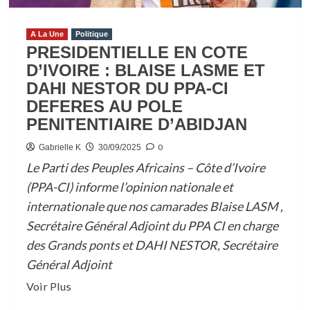
A La Une
Politique
PRESIDENTIELLE EN COTE
D’IVOIRE : BLAISE LASME ET
DAHI NESTOR DU PPA-CI
DEFERES AU POLE
PENITENTIAIRE D’ABIDJAN
0
Gabrielle K
30/09/2025
Le Parti des Peuples Africains – Côte d’Ivoire
(PPA-CI) informe l’opinion nationale et
internationale que nos camarades Blaise LASM ,
Secrétaire Général Adjoint du PPA CI en charge
des Grands ponts et DAHI NESTOR, Secrétaire
Général Adjoint
En
Voir Plus
savoir