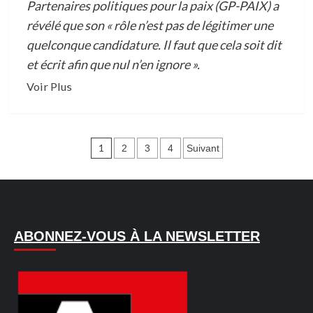
Partenaires politiques pour la paix (GP-PAIX) a
révélé que son « rôle n’est pas de légitimer une
quelconque candidature. Il faut que cela soit dit
et écrit afin que nul n’en ignore ».
En
Voir Plus
savoir
plus
sur
Pagination
1
2
3
4
Suivant
POLITIQUE
des
EN
publications
COTE
D’IVOIRE/ELECTION
PRESIDENTIELLE
ABONNEZ-VOUS À LA NEWSLETTER
D’OCTOBRE
2025
:
HENRIETTE
LAGOU