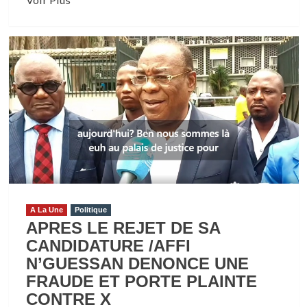
savoir
plus
sur
SOCIETE/4E
EDITION
D’ABIDJAN
MEDIA
FORUM
:
DR
YAMOUSSA
COULIBALY
A La Une
Politique
CONVIE
APRES LE REJET DE SA
LES
CANDIDATURE /AFFI
JOURNALISTES
N’GUESSAN DENONCE UNE
A
FRAUDE ET PORTE PLAINTE
LA
CONTRE X