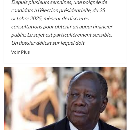
Depuis plusieurs semaines, une poignée de
candidats à l'élection présidentielle, du 25
octobre 2025, mènent de discrètes
consultations pour obtenir un appui financier
public. Le sujet est particulièrement sensible.
Un dossier délicat sur lequel doit
En
Voir Plus
savoir
plus
sur
ELECTION
PRESIDENTIELLE
EN
COTE
D’IVOIRE/FINANCEMENT
DE
LA