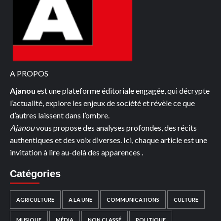
:
«
MON
ROLE
N’EST
A PROPOS
PAS
DE
Ajanou
est une plateforme éditoriale engagée, qui décrypte
LEGITIMER
l’actualité, explore les enjeux de société et révèle ce que
UNE
d’autres laissent dans l’ombre.
QUELCONQUE
Ajanou
vous propose des analyses profondes, des récits
CANDIDATURE
authentiques et des voix diverses. Ici, chaque article est une
»
invitation à lire au-delà des apparences .
Catégories
AGRICULTURE
A LA UNE
COMMUNICATIONS
CULTURE
MUSIQUE
MÉDIA
NON CLASSÉ
POLITIQUE