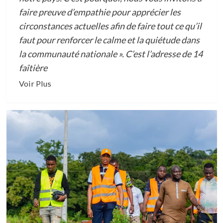
faire preuve d’empathie pour apprécier les
circonstances actuelles afin de faire tout ce qu’il
faut pour renforcer le calme et la quiétude dans
la communauté nationale ». C’est l’adresse de 14
faîtière
En
Voir Plus
savoir
plus
sur
A
26
JOURS
DE
L’ELECTION
PRESIDENTIELLE
EN
COTE