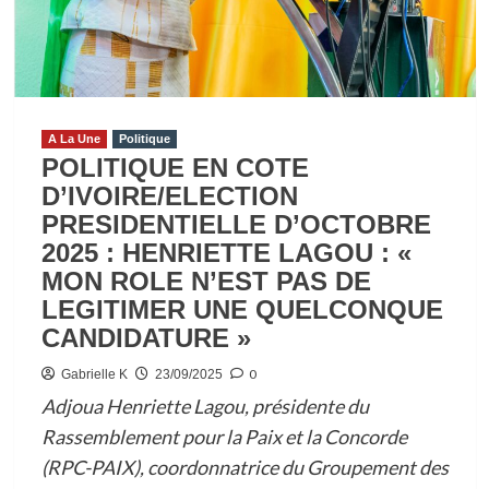
:
LE
FOOTBALL
POUR
SENSIBILISER
SUR
A La Une
Politique
POLITIQUE EN COTE
LA
D’IVOIRE/ELECTION
NUTRITION
PRESIDENTIELLE D’OCTOBRE
DES
ENFANTS
2025 : HENRIETTE LAGOU : «
MON ROLE N’EST PAS DE
LEGITIMER UNE QUELCONQUE
CANDIDATURE »
0
Gabrielle K
23/09/2025
Adjoua Henriette Lagou, présidente du
Rassemblement pour la Paix et la Concorde
(RPC-PAIX), coordonnatrice du Groupement des