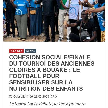
SA
CANDIDATURE
/AFFI
N’GUESSAN
DENONCE
UNE
FRAUDE
ET
PORTE
A La Une
Sports
PLAINTE
COHESION SOCIALE/FINALE
CONTRE
DU TOURNOI DES ANCIENNES
X
GLOIRES A BOUAKE : LE
FOOTBALL POUR
SENSIBILISER SUR LA
NUTRITION DES ENFANTS
0
Gabrielle K
23/09/2025
Le tournoi qui a débuté, le 1er septembre