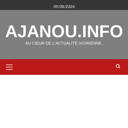
Aller
09/08/2026
au
contenu
AJANOU.INFO
AU CŒUR DE L'ACTUALITÉ IVOIRIENNE.
Menu
principal