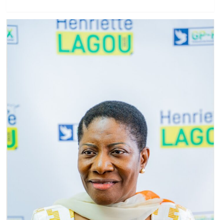
savoir
plus
sur
LA
BAGOUE
EN
COTE
D’IVOIRE
:
DR
YAMOUSSA
COULIBALY
VISITE
LES
CHANTIERS