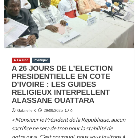
JUSTICE,
PAIX
ET
ENVIRONNEMENT
:
NORBERT
ABEKAN
INTERPELLE
A La Une
Politique
LES
A 26 JOURS DE L’ELECTION
IVOIRIENS
PRESIDENTIELLE EN COTE
SUR
D’IVOIRE : LES GUIDES
LEUR
RELIGIEUX INTERPELLENT
EGOISME
ALASSANE OUATTARA
0
Gabrielle K
29/09/2025
« Monsieur le Président de la République, aucun
sacrifice ne sera de trop pour la stabilité de
notre pays. C’est pourquoi, nous vous invitons à