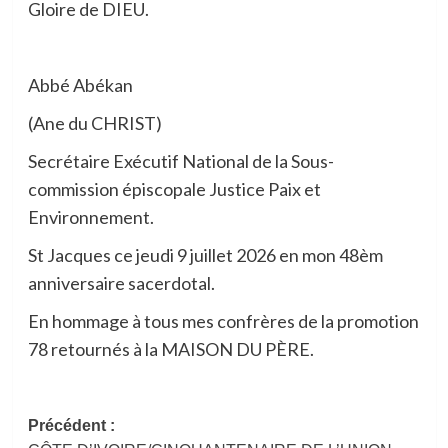
Gloire de DIEU.
Abbé Abékan
(Ane du CHRIST)
Secrétaire Exécutif National de la Sous-
commission épiscopale Justice Paix et
Environnement.
St Jacques ce jeudi 9 juillet 2026 en mon 48èm
anniversaire sacerdotal.
En hommage à tous mes confrères de la promotion
78 retournés à la MAISON DU PÈRE.
Navigation
Précédent :