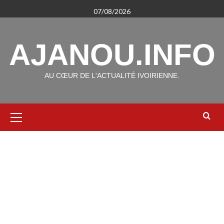
Aller
07/08/2026
au
contenu
AJANOU.INFO
AU CŒUR DE L'ACTUALITÉ IVOIRIENNE.
Menu
principal