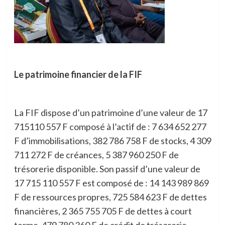
Le patrimoine financier de la FIF
La FIF dispose d’un patrimoine d’une valeur de 17
715110 557 F composé à l’actif de : 7 634 652 277
F d’immobilisations, 382 786 758 F de stocks, 4 309
711 272 F de créances, 5 387 960 250 F de
trésorerie disponible. Son passif d’une valeur de
17 715 110 557 F est composé de : 14 143 989 869
F de ressources propres, 725 584 623 F de dettes
financières, 2 365 755 705 F de dettes à court
terme, 479 780 360 F de crédit de trésorerie.