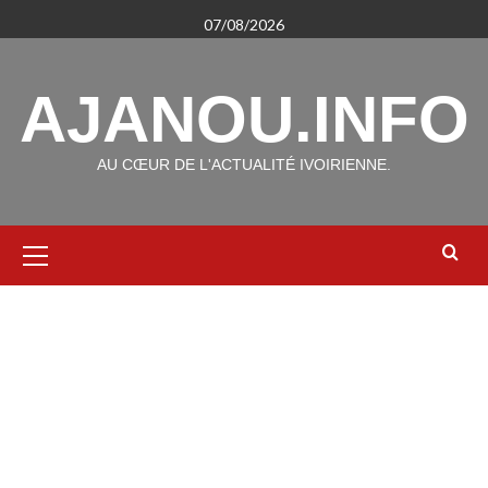
Aller
07/08/2026
au
contenu
AJANOU.INFO
AU CŒUR DE L'ACTUALITÉ IVOIRIENNE.
Menu
principal