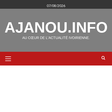
Aller
07/08/2026
au
contenu
AJANOU.INFO
AU CŒUR DE L'ACTUALITÉ IVOIRIENNE.
Menu
principal