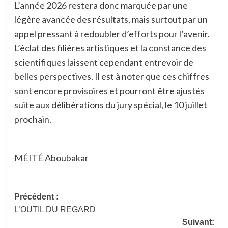
L’année 2026 restera donc marquée par une
légère avancée des résultats, mais surtout par un
appel pressant à redoubler d’efforts pour l’avenir.
L’éclat des filières artistiques et la constance des
scientifiques laissent cependant entrevoir de
belles perspectives. Il est à noter que ces chiffres
sont encore provisoires et pourront être ajustés
suite aux délibérations du jury spécial, le 10 juillet
prochain.
MÉITÉ Aboubakar
Navigation
Précédent :
L’OUTIL DU REGARD
d’article
Suivant: