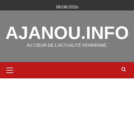
Aller
08/08/2026
au
contenu
AJANOU.INFO
AU CŒUR DE L'ACTUALITÉ IVOIRIENNE.
Menu
principal