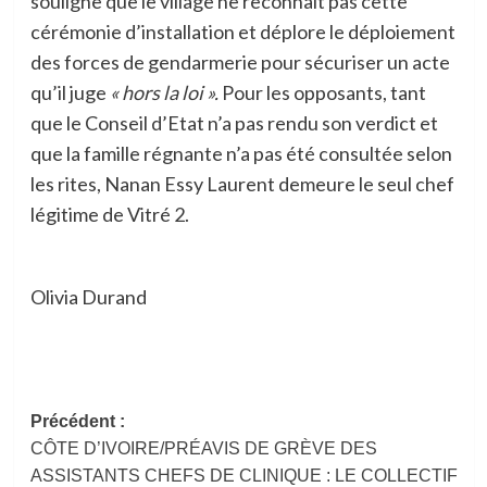
souligne que le village ne reconnaît pas cette
cérémonie d’installation et déplore le déploiement
des forces de gendarmerie pour sécuriser un acte
qu’il juge
« hors la loi ».
Pour les opposants, tant
que le Conseil d’Etat n’a pas rendu son verdict et
que la famille régnante n’a pas été consultée selon
les rites, Nanan Essy Laurent demeure le seul chef
légitime de Vitré 2.
Olivia Durand
Navigation
Précédent :
CÔTE D’IVOIRE/PRÉAVIS DE GRÈVE DES
d’article
ASSISTANTS CHEFS DE CLINIQUE : LE COLLECTIF