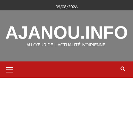
Aller
09/08/2026
au
contenu
AJANOU.INFO
AU CŒUR DE L'ACTUALITÉ IVOIRIENNE.
Menu
principal