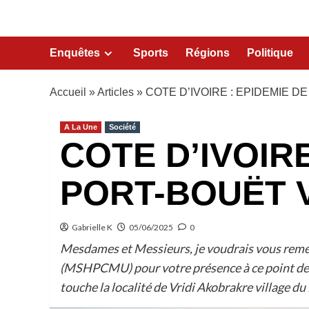
Enquêtes
Sports
Régions
Politique
Accueil
»
Articles
»
COTE D’IVOIRE : EPIDEMIE 
A La Une
Société
COTE D’IVOIR
PORT-BOUËT 
Gabrielle K
05/06/2025
0
Mesdames et Messieurs, je voudrais vous remer
(MSHPCMU) pour votre présence à ce point de pr
touche la localité de Vridi Akobrakre village du