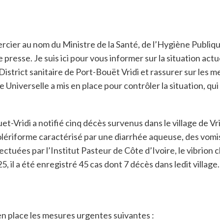
cier au nom du Ministre de la Santé, de l’Hygiène Publiqu
esse. Je suis ici pour vous informer sur la situation act
 District sanitaire de Port-Bouët Vridi et rassurer sur les 
niverselle a mis en place pour contrôler la situation, qui e
uet-Vridi a notifié cinq décès survenus dans le village de 
olériforme caractérisé par une diarrhée aqueuse, des vom
fectuées par l’Institut Pasteur de Côte d’Ivoire, le vibrion
025, il a été enregistré 45 cas dont 7 décès dans ledit vil
en place les mesures urgentes suivantes :