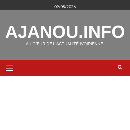
Aller
09/08/2026
au
contenu
AJANOU.INFO
AU CŒUR DE L'ACTUALITÉ IVOIRIENNE.
Menu
principal