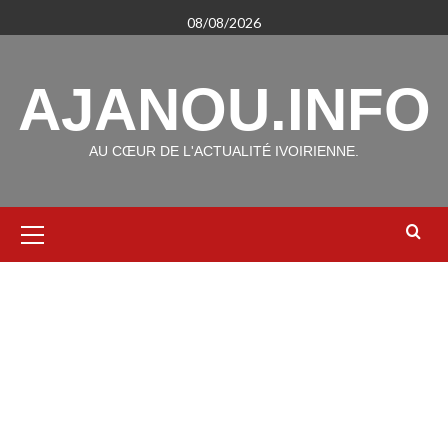
Aller
08/08/2026
au
contenu
AJANOU.INFO
AU CŒUR DE L'ACTUALITÉ IVOIRIENNE.
Menu
principal