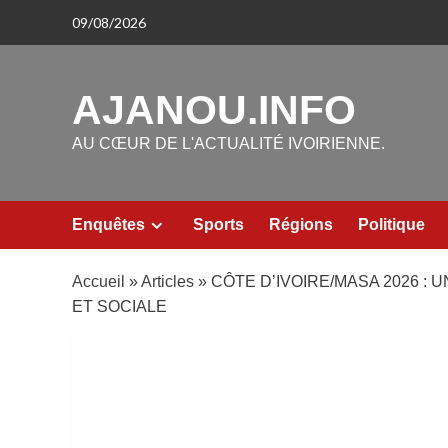
Aller
09/08/2026
au
contenu
AJANOU.INFO
AU CŒUR DE L'ACTUALITÉ IVOIRIENNE.
Enquêtes
Sports
Régions
Politique
Accueil
»
Articles
»
CÔTE D’IVOIRE/MASA 2026 :
ET SOCIALE