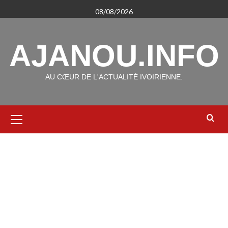
Aller
08/08/2026
au
contenu
AJANOU.INFO
AU CŒUR DE L'ACTUALITÉ IVOIRIENNE.
Menu
principal