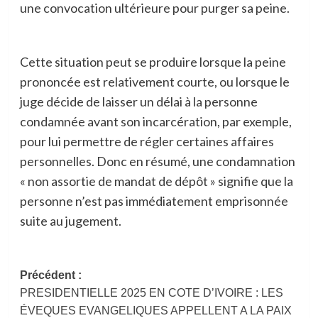
une convocation ultérieure pour purger sa peine.
Cette situation peut se produire lorsque la peine
prononcée est relativement courte, ou lorsque le
juge décide de laisser un délai à la personne
condamnée avant son incarcération, par exemple,
pour lui permettre de régler certaines affaires
personnelles. Donc en résumé, une condamnation
« non assortie de mandat de dépôt » signifie que la
personne n’est pas immédiatement emprisonnée
suite au jugement.
Navigation
Précédent :
PRESIDENTIELLE 2025 EN COTE D’IVOIRE : LES
d’article
ÉVEQUES EVANGELIQUES APPELLENT A LA PAIX