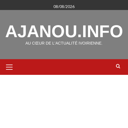
Aller
08/08/2026
au
contenu
AJANOU.INFO
AU CŒUR DE L'ACTUALITÉ IVOIRIENNE.
Menu
principal