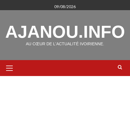
Aller
09/08/2026
au
contenu
AJANOU.INFO
AU CŒUR DE L'ACTUALITÉ IVOIRIENNE.
Menu
principal