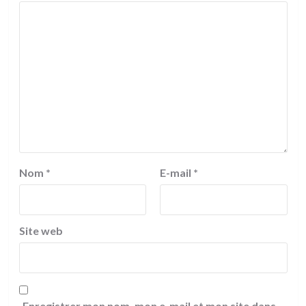
Nom
*
E-mail
*
Site web
Enregistrer mon nom, mon e-mail et mon site dans