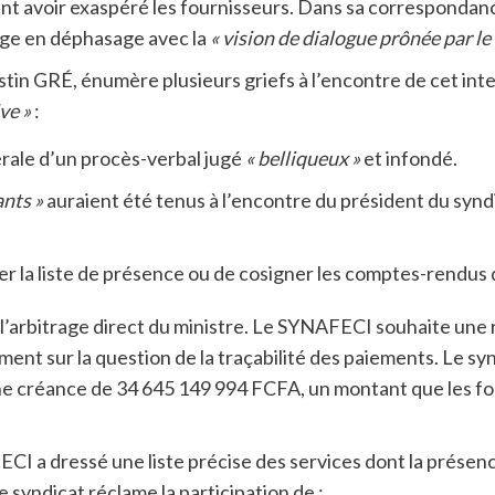
ent avoir exaspéré les fournisseurs. Dans sa correspondan
juge en déphasage avec la
« vision de dialogue prônée par 
tin GRÉ, énumère plusieurs griefs à l’encontre de cet inte
ve »
:
érale d’un procès-verbal jugé
« belliqueux »
et infondé.
nts »
auraient été tenus à l’encontre du président du syndi
r la liste de présence ou de cosigner les comptes-rendus 
 l’arbitrage direct du ministre. Le SYNAFECI souhaite une
ment sur la question de la traçabilité des paiements. Le s
ne créance de 34 645 149 994 FCFA, un montant que les fou
ECI a dressé une liste précise des services dont la présenc
 syndicat réclame la participation de :