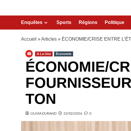
Enquêtes
Sports
Régions
Politique
Accueil
»
Articles
»
ÉCONOMIE/CRISE ENTRE L’ÉT
A La Une
Économie
ÉCONOMIE/CRI
FOURNISSEURS
TON
OLIVIA DURAND
23/02/2026
0