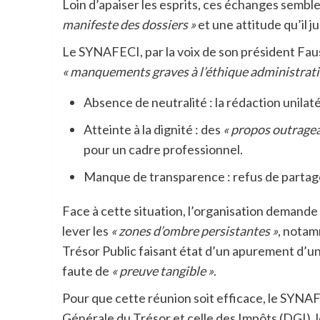
Loin d’apaiser les esprits, ces échanges sembl
manifeste des dossiers »
et une attitude qu’il 
Le SYNAFECI, par la voix de son président Faus
« manquements graves à l’éthique administrati
Absence de neutralité : la rédaction unilat
Atteinte à la dignité : des
« propos outragea
pour un cadre professionnel.
Manque de transparence : refus de partage
Face à cette situation, l’organisation demande
lever les
« zones d’ombre persistantes »
, notam
Trésor Public faisant état d’un apurement d’u
faute de
« preuve tangible »
.
Pour que cette réunion soit efficace, le SYNAF
Générale du Trésor et celle des Impôts (DGI), le