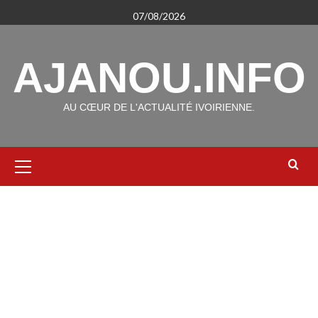
Aller
07/08/2026
au
contenu
AJANOU.INFO
AU CŒUR DE L'ACTUALITÉ IVOIRIENNE.
Menu
principal