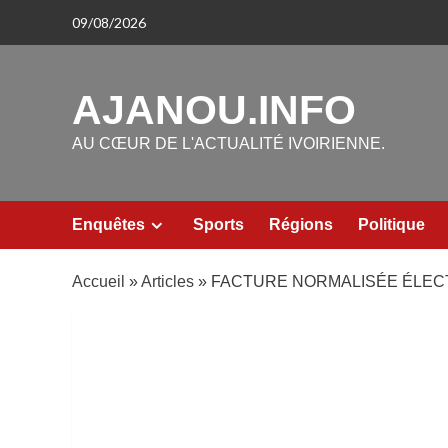
Aller
09/08/2026
au
contenu
AJANOU.INFO
AU CŒUR DE L'ACTUALITÉ IVOIRIENNE.
Enquêtes
Sports
Régions
Politique
Accueil
»
Articles
»
FACTURE NORMALISÉE ÉLECT