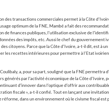
n des transactions commerciales permet à la Côte d’Ivoire 
usage optimum de la FNE, Mambé a fait des recommandations.
on de finances publiques, l’utilisation exclusive de l’identi
données des impôts, etc. Aussi le chef du gouvernement ivoi
s citoyens. Parce que la Côte d’Ivoire, a-t-il dit, est à u
er les recettes intérieures pour permettre à l’Etat ivoirie
oulibaly, a, pour sa part, souligné que la FNE permettra d
ers générés par l’activité économique de la Côte d’Ivoire, 
ontinuant d’innover dans l’optique d’offrir aux contribuab
tration fiscale », a-t-il confié. Tout en lançant une invitat
te réforme, dans un environnement où le civisme fiscal est p