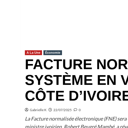
A La Une
Économie
FACTURE NOR
SYSTÈME EN 
CÔTE D’IVOIR
Gabrielle K
22/07/2025
0
La Facture normalisée électronique (FNE) sera e
ministre ivoirien, Robert Beugré Mambé, a révélé