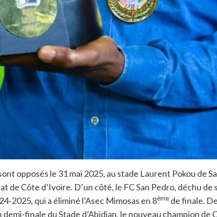
 sont opposés le 31 mai 2025, au stade Laurent Pokou de Sa
État de Côte d’Ivoire. D’un côté, le FC San Pedro, déchu de 
ème
24-2025, qui a éliminé l’Asec Mimosas en 8
de finale. De
 demi-finale du Stade d’Abidjan, le nouveau champion de C