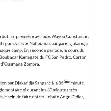
 au but. En première période, Wayou Constant et
ts par Evariste Nahounou, Sangaré Djakaridja
chaque camp. En seconde période, le cours du
ur Boubacar Kamagaté du FC San Pedro. Carton
ets d’Ousmane Zombra.
ème
ion par Djakaridja Sangaré à la 85
minute
glementaire ni durant les 30 minutes très
is le soin de faire entrer Lebato Ange Didier,