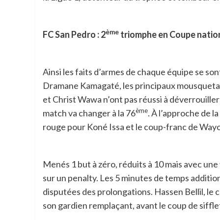
ème
FC San Pedro : 2
triomphe en Coupe natio
Ainsi les faits d’armes de chaque équipe se so
Dramane Kamagaté, les principaux mousquetair
et Christ Wawa n’ont pas réussi à déverrouille
ème
match va changer à la 76
. À l’approche de 
rouge pour Koné Issa et le coup-franc de Wayo
Menés 1 but à zéro, réduits à 10 mais avec une 
sur un penalty. Les 5 minutes de temps addition
disputées des prolongations. Hassen Bellil, le c
son gardien remplaçant, avant le coup de sifflet