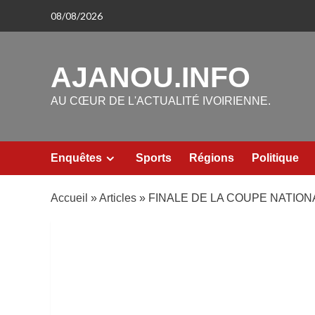
Aller
08/08/2026
au
contenu
AJANOU.INFO
AU CŒUR DE L'ACTUALITÉ IVOIRIENNE.
Enquêtes
Sports
Régions
Politique
Accueil
»
Articles
»
FINALE DE LA COUPE NATION