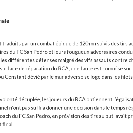
nale
nt traduits par un combat épique de 120 mn suivis des tirs
es du FC San Pedro et leurs fougueux adversaires condui
r les différentes défenses malgré des vifs assauts contre 
la surface de réparation du RCA, une faute est commise s
u Constant dévié par le mur adverse se loge dans les fil
volonté décuplée, les joueurs du RCA obtiennent l’égalisat
nel n’ont pas suffi à donner une décision dans le temps ré
oach du FC San Pedro, en prévision des tirs au but, avait pr
 final.