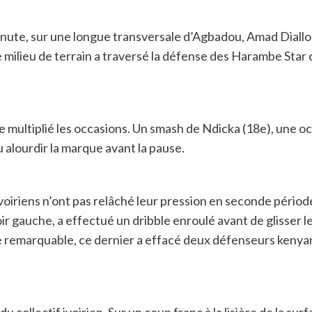
inute, sur une longue transversale d’Agbadou, Amad Diallo 
Le milieu de terrain a traversé la défense des Harambe Star
ite multiplié les occasions. Un smash de Ndicka (18e), une
u alourdir la marque avant la pause.
s Ivoiriens n’ont pas relâché leur pression en seconde périod
ir gauche, a effectué un dribble enroulé avant de glisser l
e remarquable, ce dernier a effacé deux défenseurs keny