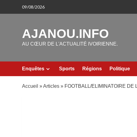
Aller
09/08/2026
au
contenu
AJANOU.INFO
AU CŒUR DE L'ACTUALITÉ IVOIRIENNE.
Enquêtes
Sports
Régions
Politique
Accueil
»
Articles
»
FOOTBALL/ELIMINATOIRE DE 