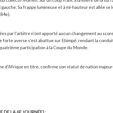
u collectif ivoirien. Sur un coup franc à la lisière de la sur
ed gauche. Sa frappe lumineuse et à mi-hauteur est allée se 
(84e).
ées par l’arbitre n’ont apporté aucun changement au scor
une forte averse s’est abattue sur Ebimpé, rendant la condu
quatrième participation à la Coupe du Monde.
ne d’Afrique en titre, confirme son statut de nation majeu
 DE LA 6E JOURNÉE) :