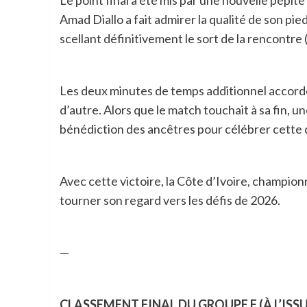
Le point final a été mis par une nouvelle pépite d
Amad Diallo a fait admirer la qualité de son pi
scellant définitivement le sort de la rencontre 
Les deux minutes de temps additionnel accord
d’autre. Alors que le match touchait à sa fin, 
bénédiction des ancêtres pour célébrer cette 
Avec cette victoire, la Côte d’Ivoire, champion
tourner son regard vers les défis de 2026.
—
CLASSEMENT FINAL DU GROUPE F (À L’ISSUE