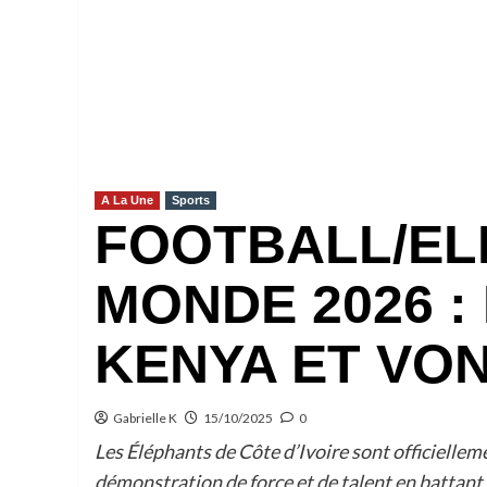
A La Une
Sports
FOOTBALL/ELI
MONDE 2026 :
KENYA ET VON
Gabrielle K
15/10/2025
0
Les Éléphants de Côte d’Ivoire sont officiellem
démonstration de force et de talent en battant l