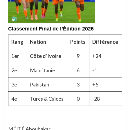
Classement Final de l’Édition 2026
Rang
Nation
Points
Différence
1er
Côte d’Ivoire
9
+24
2e
Mauritanie
6
-1
3e
Pakistan
3
+5
4e
Turcs & Caicos
0
-28
MÉITÉ Aboubakar