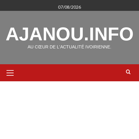
Aller
07/08/2026
au
contenu
AJANOU.INFO
AU CŒUR DE L'ACTUALITÉ IVOIRIENNE.
Menu
principal