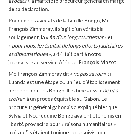
avocats
», a martelé le procureur général en marge
de sa déclaration.
Pour un des avocats de la famille Bongo, Me
François Zimmeray, il s’agit d’un véritable
soulagement, la «
fin d’un long cauchemar
» et
«
pour nous, le résultat de longs efforts judiciaires
et diplomatiques
», a-t-il fait part à notre
journaliste au service Afrique,
François Mazet
.
Me François Zimmeray dit «
ne pas savoir
» si
Luanda est une étape ou un lieu d’établissement
pérenne pour les Bongo. Il estime aussi «
ne pas
croire
» à un procès équitable au Gabon. Le
procureur général gabonais a expliqué hier que
Sylvia et Noureddine Bongo avaient été remis en
liberté provisoire pour « raisons humanitaires »
mais qu’ils étaient toujours poursuivis pour