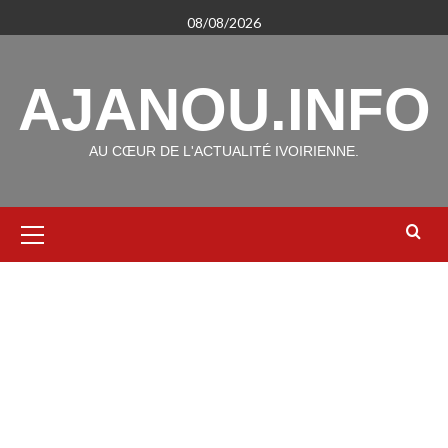
Aller
08/08/2026
au
contenu
AJANOU.INFO
AU CŒUR DE L'ACTUALITÉ IVOIRIENNE.
Menu
principal