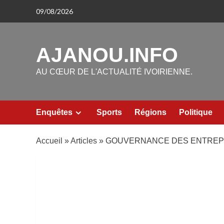
Aller
09/08/2026
au
contenu
AJANOU.INFO
AU CŒUR DE L'ACTUALITÉ IVOIRIENNE.
Enquêtes
Sports
Régions
Politique
Accueil
»
Articles
»
GOUVERNANCE DES ENTREPRIS