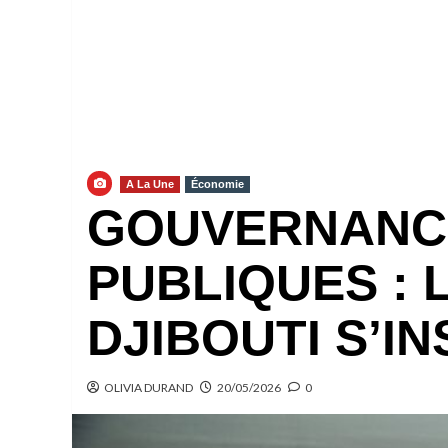
A La Une
Économie
GOUVERNANCE
PUBLIQUES : 
DJIBOUTI S’I
OLIVIA DURAND
20/05/2026
0