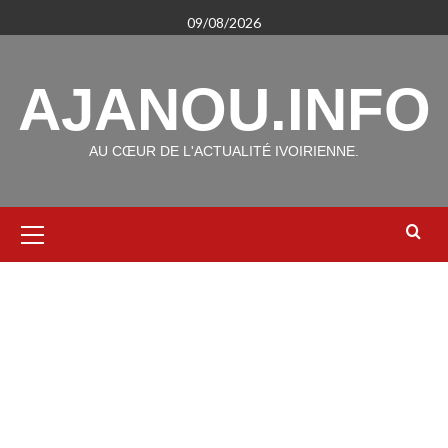
Aller
09/08/2026
au
contenu
AJANOU.INFO
AU CŒUR DE L'ACTUALITÉ IVOIRIENNE.
Menu
principal