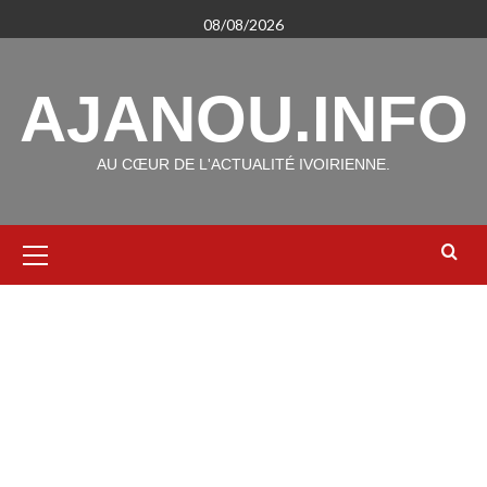
Aller
08/08/2026
au
contenu
AJANOU.INFO
AU CŒUR DE L'ACTUALITÉ IVOIRIENNE.
Menu
principal