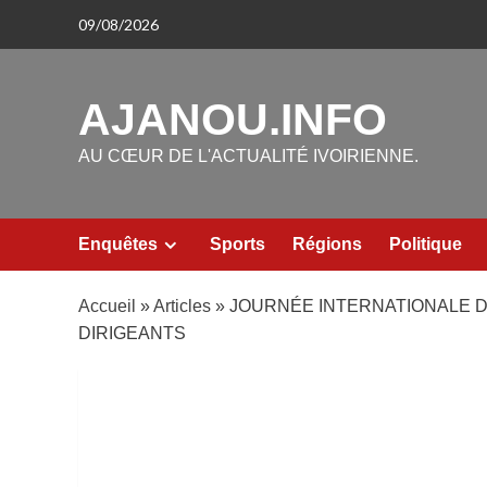
Aller
09/08/2026
au
contenu
AJANOU.INFO
AU CŒUR DE L'ACTUALITÉ IVOIRIENNE.
Enquêtes
Sports
Régions
Politique
Accueil
»
Articles
»
JOURNÉE INTERNATIONALE DE
DIRIGEANTS