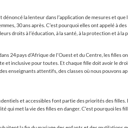
ont dénoncé la lenteur dans l’application de mesures et que
 femmes, 30 ans après. C’est pourquoi elles ont appelé à de
eurs droits à l’éducation, à la santé, à la protection et à la 
ans 24 pays d’Afrique de l’Ouest et du Centre, les filles 
ste et inclusive pour toutes. Et chaque fille doit avoir le dr
s des enseignants attentifs, des classes où nous pouvons 
dentiels et accessibles font partie des priorités des filles. 
té qui met la vie des filles en danger. C’est pourquoi les f
 souhaitent la fin du mariage des enfants et des mutilations