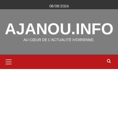
Aller
08/08/2026
au
contenu
AJANOU.INFO
AU CŒUR DE L'ACTUALITÉ IVOIRIENNE.
Menu
principal