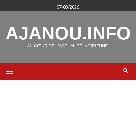
Aller
07/08/2026
au
contenu
AJANOU.INFO
AU CŒUR DE L'ACTUALITÉ IVOIRIENNE.
Menu
principal