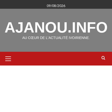
Aller
09/08/2026
au
contenu
AJANOU.INFO
AU CŒUR DE L'ACTUALITÉ IVOIRIENNE.
Menu
principal