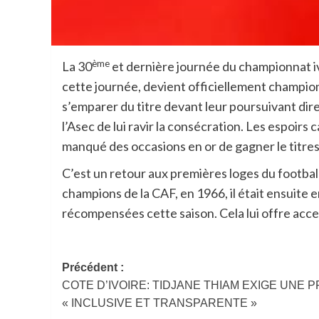
ème
La 30
et dernière journée du championnat iv
cette journée, devient officiellement champion
s’emparer du titre devant leur poursuivant dir
l’Asec de lui ravir la consécration. Les espoirs
manqué des occasions en or de gagner le titre
C’est un retour aux premières loges du football
champions de la CAF, en 1966, il était ensuite e
récompensées cette saison. Cela lui offre acce
Navigation
Précédent :
COTE D’IVOIRE: TIDJANE THIAM EXIGE UNE 
d’article
« INCLUSIVE ET TRANSPARENTE »