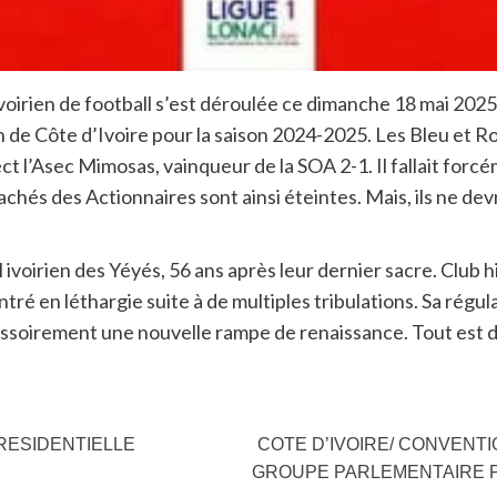
oirien de football s’est déroulée ce dimanche 18 mai 2025.
 de Côte d’Ivoire pour la saison 2024-2025. Les Bleu et Ro
ect l’Asec Mimosas, vainqueur de la SOA 2-1. Il fallait for
 cachés des Actionnaires sont ainsi éteintes. Mais, ils ne d
s
 ivoirien des Yéyés, 56 ans après leur dernier sacre. Club 
ntré en léthargie suite à de multiples tribulations. Sa régu
ssoirement une nouvelle rampe de renaissance. Tout est don
PRESIDENTIELLE
COTE D’IVOIRE/ CONVENTI
GROUPE PARLEMENTAIRE P