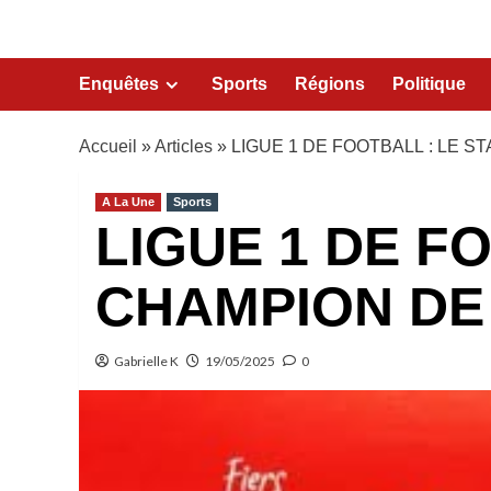
Enquêtes
Sports
Régions
Politique
Accueil
»
Articles
»
LIGUE 1 DE FOOTBALL : LE S
A La Une
Sports
LIGUE 1 DE F
CHAMPION DE 
Gabrielle K
19/05/2025
0