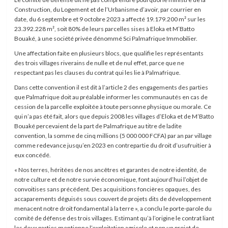
Construction, du Logement et de l’Urbanisme d’avoir, par courrier en
date, du 6 septembre et 9 octobre 2023 a affecté 19.179.200 m² sur les
23.392.228 m², soit 80% de leurs parcelles sises à Eloka et M’Batto
Bouaké, à une société privée dénommé Sci Palmafrique Immobilier.
Une affectation faite en plusieurs blocs, que qualifie les représentants
des trois villages riverains de nulle et de nul effet, parce que ne
respectant pas les clauses du contrat qui les lie à Palmafrique.
Dans cette convention il est dit à l’article 2 des engagements des parties
que Palmafrique doit au préalable informer les communautés en cas de
cession de la parcelle exploitée à toute personne physique ou morale. Ce
qui n’a pas été fait, alors que depuis 2008 les villages d’Eloka et de M’Batto
Bouaké percevaient de la part de Palmafrique au titre de ladite
convention, la somme de cinq millions (5 000 000 FCFA) par an par village
comme redevance jusqu’en 2023 en contrepartie du droit d’usufruitier à
eux concédé.
« Nos terres, héritées de nos ancêtres et garantes de notre identité, de
notre culture et de notre survie économique, font aujourd’hui l’objet de
convoitises sans précédent. Des acquisitions foncières opaques, des
accaparements déguisés sous couvert de projets dits de développement
menacent notre droit fondamental à la terre », a conclu le porte-parole du
comité de défense des trois villages. Estimant qu’à l’origine le contrat liant
les deux parties mentionne l’exploitation agricole et non un projet de