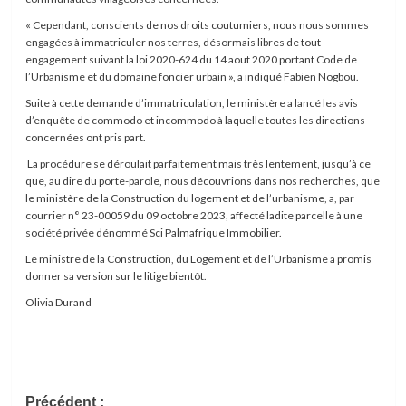
« Cependant, conscients de nos droits coutumiers, nous nous sommes
engagées à immatriculer nos terres, désormais libres de tout
engagement suivant la loi 2020-624 du 14 aout 2020 portant Code de
l’Urbanisme et du domaine foncier urbain », a indiqué Fabien Nogbou.
Suite à cette demande d’immatriculation, le ministère a lancé les avis
d’enquête de commodo et incommodo à laquelle toutes les directions
concernées ont pris part.
La procédure se déroulait parfaitement mais très lentement, jusqu’à ce
que, au dire du porte-parole, nous découvrions dans nos recherches, que
le ministère de la Construction du logement et de l’urbanisme, a, par
courrier n° 23-00059 du 09 octobre 2023, affecté ladite parcelle à une
société privée dénommé Sci Palmafrique Immobilier.
Le ministre de la Construction, du Logement et de l’Urbanisme a promis
donner sa version sur le litige bientôt.
Olivia Durand
Navigation
Précédent :