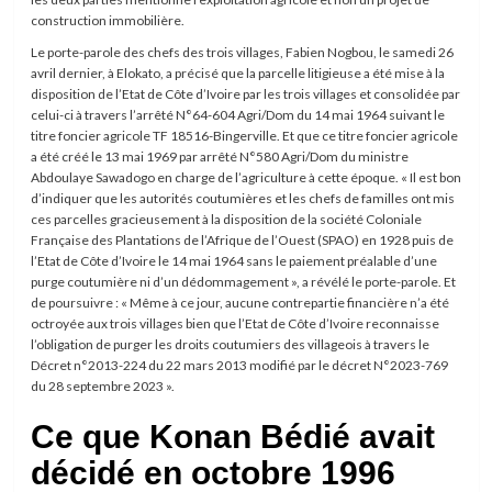
construction immobilière.
Le porte-parole des chefs des trois villages, Fabien Nogbou, le samedi 26
avril dernier, à Elokato, a précisé que la parcelle litigieuse a été mise à la
disposition de l’Etat de Côte d’Ivoire par les trois villages et consolidée par
celui-ci à travers l’arrêté N°64-604 Agri/Dom du 14 mai 1964 suivant le
titre foncier agricole TF 18516-Bingerville. Et que ce titre foncier agricole
a été créé le 13 mai 1969 par arrêté N°580 Agri/Dom du ministre
Abdoulaye Sawadogo en charge de l’agriculture à cette époque. « Il est bon
d’indiquer que les autorités coutumières et les chefs de familles ont mis
ces parcelles gracieusement à la disposition de la société Coloniale
Française des Plantations de l’Afrique de l’Ouest (SPAO) en 1928 puis de
l’Etat de Côte d’Ivoire le 14 mai 1964 sans le paiement préalable d’une
purge coutumière ni d’un dédommagement », a révélé le porte-parole. Et
de poursuivre : « Même à ce jour, aucune contrepartie financière n’a été
octroyée aux trois villages bien que l’Etat de Côte d’Ivoire reconnaisse
l’obligation de purger les droits coutumiers des villageois à travers le
Décret n°2013-224 du 22 mars 2013 modifié par le décret N°2023-769
du 28 septembre 2023 ».
Ce que Konan Bédié avait
décidé en octobre 1996