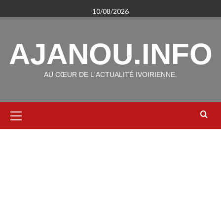
Aller
10/08/2026
au
contenu
AJANOU.INFO
AU CŒUR DE L'ACTUALITÉ IVOIRIENNE.
Menu
principal