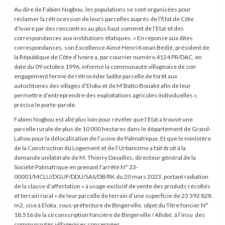
Au dire de Fabien Nogbou, les populations se sont organisées pour
réclamer la rétrocession de leurs parcelles auprès de l’Etat de Côte
d’Ivoire par des rencontres au plus haut sommet de l’Etat et des
correspondances aux institutions étatiques. « En réponse aux dites
correspondances, son Excellence Aimé Henri Konan Bédié, président de
la République de Côte d’Ivoire a, par courrier numéro 4124 PR/DAC, en
date du 09 octobre 1996, informé la communauté villageoise de son
engagement ferme de rétrocéder ladite parcelle de forêt aux
autochtones des villages d’Eloka et de M’Batto Bouaké afin de leur
permettre d’entreprendre des exploitations agricoles individuelles »,
précise le porte-parole.
Fabien Nogbou est allé plus loin pour révéler que l’Etat a trouvé une
parcelle rurale de plus de 10 000 hectares dans le département de Grand-
Lahou pour la délocalisation de l’usine de Palmafrique. Et que le ministère
de la Construction du Logement et de l’Urbanisme a fait droit à la
demande unilatérale de M. Thierry Davailles, directeur général de la
Société Palmafrique en prenant l’arrêté N° 23-
00001/MCLU/DGUF/DDU/SAS/DB/RK du 20 mars 2023, portant radiation
de la clause d’affectation « à usage exclusif de vente des produits récoltés
et terrain rural » de leur parcelle de terrain d’une superficie de 23 392 828
m2, sise à Eloka, sous-préfecture de Bingerville, objet du Titre foncier N°
18.516 de la circonscription foncière de Bingerville / Allobé, à l’insu des
communautés villageoises concernées.