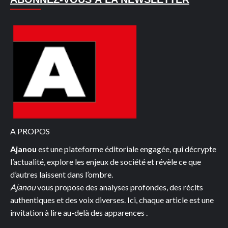
PRESIDENT
DECHU
ALI
BONGO
ONDIMBA
ET
SA
FAMILLE
LIBERES
ET
ARRIVES
A PROPOS
A
Ajanou
est une plateforme éditoriale engagée, qui décrypte
LUANDA
l’actualité, explore les enjeux de société et révèle ce que
d’autres laissent dans l’ombre.
Ajanou
vous propose des analyses profondes, des récits
authentiques et des voix diverses. Ici, chaque article est une
invitation à lire au-delà des apparences .