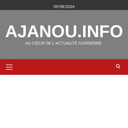
Aller
09/08/2026
au
contenu
AJANOU.INFO
AU CŒUR DE L'ACTUALITÉ IVOIRIENNE.
Menu
principal