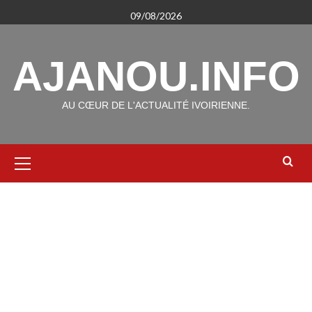
Aller
09/08/2026
au
contenu
AJANOU.INFO
AU CŒUR DE L'ACTUALITÉ IVOIRIENNE.
Menu
principal