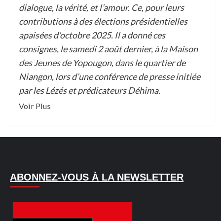
dialogue, la vérité, et l’amour. Ce, pour leurs
contributions à des élections présidentielles
apaisées d’octobre 2025. Il a donné ces
consignes, le samedi 2 août dernier, à la Maison
des Jeunes de Yopougon, dans le quartier de
Niangon, lors d’une conférence de presse initiée
par les Lézés et prédicateurs Déhima.
En
Voir Plus
savoir
plus
sur
ELECTION
PRÉSIDENTIELLE
ABONNEZ-VOUS À LA NEWSLETTER
:
ASSALÉ
TIÉMOKO
DONNE