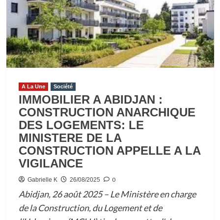
LA
RIVIERA-
PALMERAIE
:
LA
DEMEURE
DU
CHEF
A La Une
Société
IMMOBILIER A ABIDJAN :
D’AUDOIN-
CONSTRUCTION ANARCHIQUE
ASSANDIN
DES LOGEMENTS: LE
PARTIE
MINISTERE DE LA
EN
CONSTRUCTION APPELLE A LA
FUMEE
VIGILANCE
0
Gabrielle K
26/08/2025
Abidjan, 26 août 2025 – Le Ministère en charge
de la Construction, du Logement et de