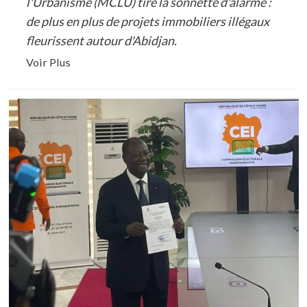
l'Urbanisme (MCLU) tire la sonnette d'alarme :
de plus en plus de projets immobiliers illégaux
fleurissent autour d'Abidjan.
En
Voir Plus
savoir
plus
sur
IMMOBILIER
A
ABIDJAN
:
CONSTRUCTION
ANARCHIQUE
DES
LOGEMENTS:
LE
MINISTERE
DE