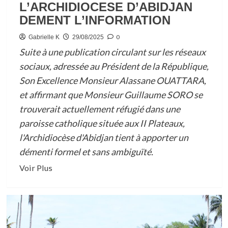
L’ARCHIDIOCESE D’ABIDJAN
DEMENT L’INFORMATION
0
Gabrielle K
29/08/2025
Suite à une publication circulant sur les réseaux
sociaux, adressée au Président de la République,
Son Excellence Monsieur Alassane OUATTARA,
et affirmant que Monsieur Guillaume SORO se
trouverait actuellement réfugié dans une
paroisse catholique située aux II Plateaux,
l'Archidiocèse d'Abidjan tient à apporter un
démenti formel et sans ambiguïté.
En
Voir Plus
savoir
plus
sur
COTE