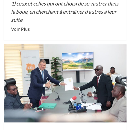
1) ceux et celles qui ont choisi de se vautrer dans
la boue, en cherchant à entraîner d'autres à leur
suite.
En
Voir Plus
savoir
plus
sur
CHRONIQUE
DU
SECRETAIRE
EXECUTIF
JUSTICE,
PAIX
ET
ENVIRONNEMENT
:
NORBERT