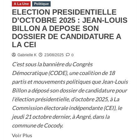
ABEKAN
A La Une
Politique
INVITE
ELECTION PRESIDENTIELLE
LES
D’OCTOBRE 2025 : JEAN-LOUIS
IVOIRIENS
BILLON A DEPOSE SON
A
DOSSIER DE CANDIDATURE A
LA
LA CEI
RESPONSABILITE
ET
0
Gabrielle K
23/08/2025
L’ENGAGEMENT
C’est sous la bannière du Congrès
Démocratique (CODE), une coalition de 18
partis et mouvements politiques que Jean-Louis
Billon a déposé son dossier de candidature pour
l’élection présidentielle, d’octobre 2025, à La
Commission électorale indépendante (CEI), le
jeudi 21 octobre dernier, à Angré, dans la
commune de Cocody.
En
Voir Plus