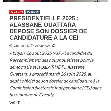
LA
CONSTRUCTION
A La Une
Politique
APPELLE
PRESIDENTIELLE 2025 :
A
ALASSANE OUATTARA
LA
DEPOSE SON DOSSIER DE
VIGILANCE
CANDIDATURE A LA CEI
0
Gabrielle K
26/08/2025
Abidjan, 26 août 2025 (AIP)- Le candidat du
Rassemblement des houphouëtistes pour la
démocratie et la paix (RHDP), Alassane
Ouattara, a procédé mardi 26 août 2025, au
dépôt officiel de son dossier de candidature à la
Commission électorale indépendante (CEI) dans
la commune de Cocody.
En
Voir Plus
savoir