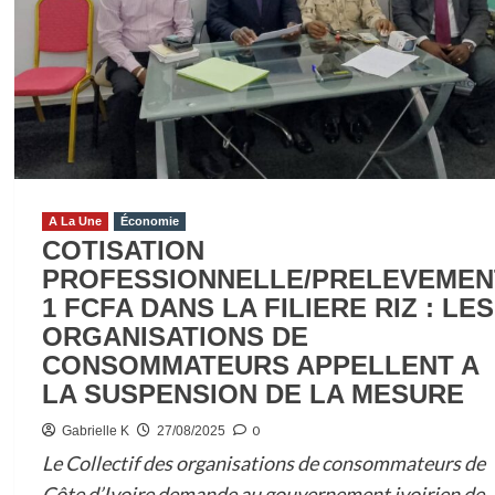
EN
COTED’IVOIRE
:
LES
CONSEILS
DE
COULIBALY
YAMOUSSA
A La Une
Économie
COTISATION
PROFESSIONNELLE/PRELEVEMEN
1 FCFA DANS LA FILIERE RIZ : LES
ORGANISATIONS DE
CONSOMMATEURS APPELLENT A
LA SUSPENSION DE LA MESURE
0
Gabrielle K
27/08/2025
Le Collectif des organisations de consommateurs de
Côte d’Ivoire demande au gouvernement ivoirien de