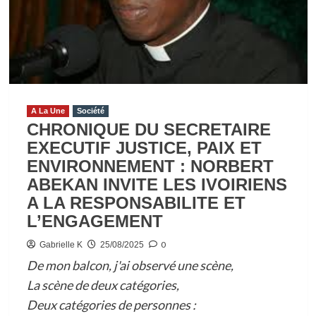
BINGERVILLE
:
APAISEMENT
APRÈS
L’INTERPELLATION
DU
LEADER
A La Une
Société
CHRONIQUE DU SECRETAIRE
D’UN
EXECUTIF JUSTICE, PAIX ET
GROUPE
ENVIRONNEMENT : NORBERT
DISSIDENT
ABEKAN INVITE LES IVOIRIENS
A LA RESPONSABILITE ET
L’ENGAGEMENT
0
Gabrielle K
25/08/2025
De mon balcon, j'ai observé une scène,
La scène de deux catégories,
Deux catégories de personnes :