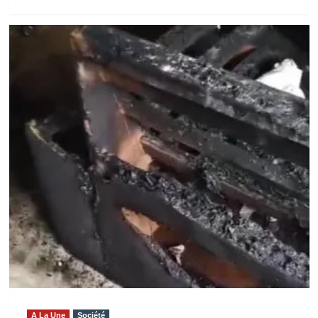
savoir
plus
sur
UNE
ATTAQUE
A
LA
FRONTIERE
IVOIRO-
BURKINABE
:
QUATRE
MORTS
ET
PLUSIEURS
DISPARUS
A La Une
Société