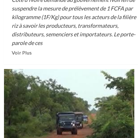
suspendre la mesure de prélèvement de 1 FCFA par
kilogramme (1F/Kg) pour tous les acteurs de la filière
riz à savoir les producteurs, transformateurs,
distributeurs, semenciers et importateurs. Le porte-
parole de ces
En
Voir Plus
savoir
plus
sur
COTISATION
PROFESSIONNELLE/PRELEVEMENT
1
FCFA
DANS
LA
FILIERE
RIZ