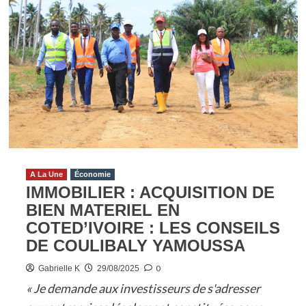
D’IVOIRE/AFFAIRE
UNE
PAROISSE
CATHOLIQUE
DES
DEUX
PLATEAUX
ABRITE
GUILLAUME
SORO
:
A La Une
Économie
IMMOBILIER : ACQUISITION DE
L’ARCHIDIOCESE
BIEN MATERIEL EN
D’ABIDJAN
COTED’IVOIRE : LES CONSEILS
DEMENT
DE COULIBALY YAMOUSSA
L’INFORMATION
0
Gabrielle K
29/08/2025
« Je demande aux investisseurs de s'adresser