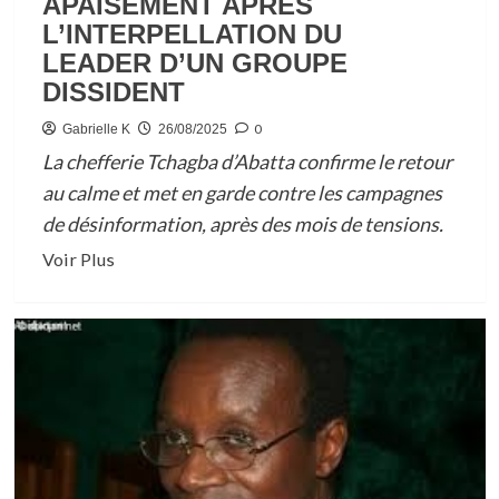
APAISEMENT APRÈS
L’INTERPELLATION DU
LEADER D’UN GROUPE
DISSIDENT
0
Gabrielle K
26/08/2025
La chefferie Tchagba d’Abatta confirme le retour
au calme et met en garde contre les campagnes
de désinformation, après des mois de tensions.
En
Voir Plus
savoir
plus
sur
GESTION
DU
VILLAGE
D’ABATTA
À