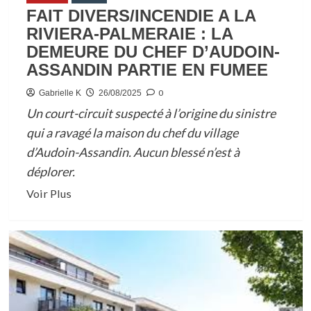
FAIT DIVERS/INCENDIE A LA
RIVIERA-PALMERAIE : LA
DEMEURE DU CHEF D’AUDOIN-
ASSANDIN PARTIE EN FUMEE
0
Gabrielle K
26/08/2025
Un court-circuit suspecté à l’origine du sinistre
qui a ravagé la maison du chef du village
d’Audoin-Assandin. Aucun blessé n’est à
déplorer.
En
Voir Plus
savoir
plus
sur
FAIT
DIVERS/INCENDIE
A