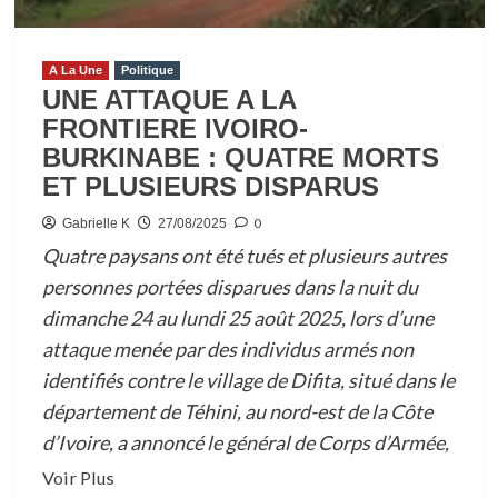
:
LES
A La Une
Politique
ORGANISATIONS
UNE ATTAQUE A LA
DE
FRONTIERE IVOIRO-
CONSOMMATEURS
BURKINABE : QUATRE MORTS
APPELLENT
ET PLUSIEURS DISPARUS
A
LA
0
Gabrielle K
27/08/2025
SUSPENSION
Quatre paysans ont été tués et plusieurs autres
DE
personnes portées disparues dans la nuit du
LA
dimanche 24 au lundi 25 août 2025, lors d’une
MESURE
attaque menée par des individus armés non
identifiés contre le village de Difita, situé dans le
département de Téhini, au nord-est de la Côte
d’Ivoire, a annoncé le général de Corps d’Armée,
En
Voir Plus