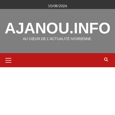
Aller
10/08/2026
au
contenu
AJANOU.INFO
AU CŒUR DE L'ACTUALITÉ IVOIRIENNE.
Menu
principal