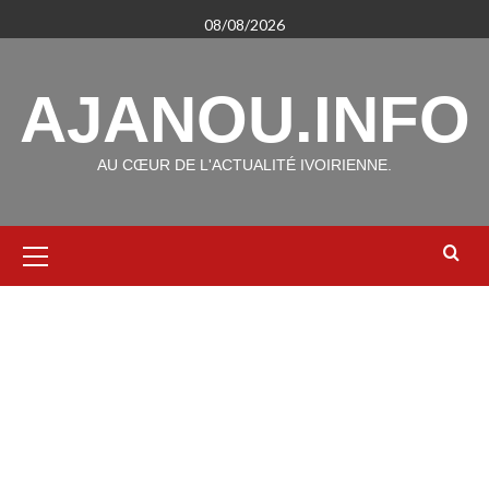
Aller
08/08/2026
au
contenu
AJANOU.INFO
AU CŒUR DE L'ACTUALITÉ IVOIRIENNE.
Menu
principal