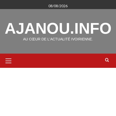
Aller
08/08/2026
au
contenu
AJANOU.INFO
AU CŒUR DE L'ACTUALITÉ IVOIRIENNE.
Menu
principal