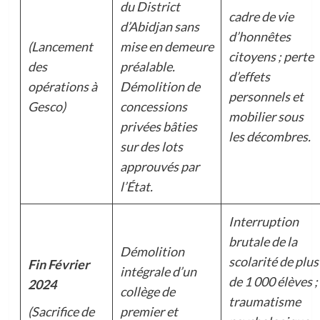
du District
cadre de vie
d’Abidjan sans
d’honnêtes
(Lancement
mise en demeure
citoyens ; perte
des
préalable.
d’effets
opérations à
Démolition de
personnels et
Gesco)
concessions
mobilier sous
privées bâties
les décombres.
sur des lots
approuvés par
l’État.
Interruption
brutale de la
Démolition
scolarité de plus
Fin Février
intégrale d’un
de 1 000 élèves ;
2024
collège de
traumatisme
(Sacrifice de
premier et