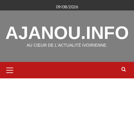
Aller
09/08/2026
au
contenu
AJANOU.INFO
AU CŒUR DE L'ACTUALITÉ IVOIRIENNE.
Menu
principal