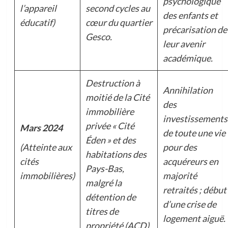
psychologique
l’appareil
second cycles au
des enfants et
éducatif)
cœur du quartier
précarisation de
Gesco.
leur avenir
académique.
Destruction à
Annihilation
moitié de la Cité
des
immobilière
investissements
privée « Cité
Mars 2024
de toute une vie
Éden » et des
(Atteinte aux
pour des
habitations des
cités
acquéreurs en
Pays-Bas,
immobilières)
majorité
malgré la
retraités ; début
détention de
d’une crise de
titres de
logement aiguë.
propriété (ACD).