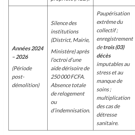
Paupérisation
extrême du
Silence des
collectif ;
institutions
enregistrement
(District, Mairie,
de
trois (03)
Années 2024
Ministère) après
décès
– 2026
l’octroi d’une
imputables au
(Période
aide dérisoire de
stress et au
post-
250 000 FCFA.
manque de
démolition)
Absence totale
soins ;
de relogement
multiplication
ou
des cas de
d’indemnisation.
détresse
sanitaire.