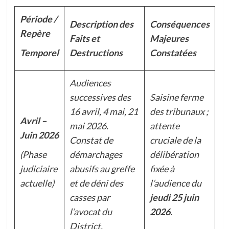
Période /
Description des
Conséquences
Repère
Faits et
Majeures
Temporel
Destructions
Constatées
Audiences
successives des
Saisine ferme
16 avril, 4 mai, 21
des tribunaux ;
Avril –
mai 2026.
attente
Juin 2026
Constat de
cruciale de la
(Phase
démarchages
délibération
judiciaire
abusifs au greffe
fixée à
actuelle)
et de déni des
l’audience du
casses par
jeudi 25 juin
l’avocat du
2026
.
District.