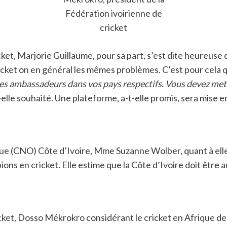
Fédération ivoirienne de
cricket
ket, Marjorie Guillaume, pour sa part, s’est dite heureuse d
cket on en général les mêmes problèmes. C’est pour cela qu’
des ambassadeurs dans vos pays respectifs. Vous devez mett
t-elle souhaité. Une plateforme, a-t-elle promis, sera mise
que (CNO) Côte d’Ivoire, Mme Suzanne Wolber, quant à ell
mpions en cricket. Elle estime que la Côte d’Ivoire doit êtr
cket, Dosso Mékrokro considérant le cricket en Afrique dep