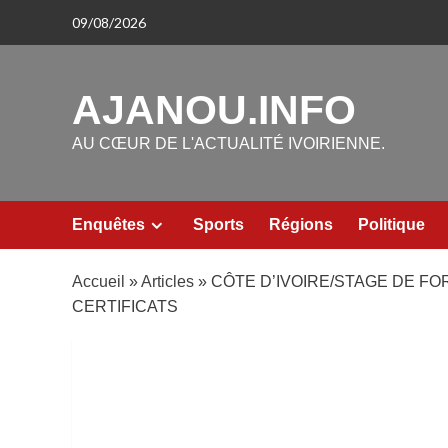
Aller
09/08/2026
au
contenu
AJANOU.INFO
AU CŒUR DE L'ACTUALITÉ IVOIRIENNE.
Enquêtes
Sports
Régions
Politique
Accueil
»
Articles
»
CÔTE D’IVOIRE/STAGE DE F
CERTIFICATS