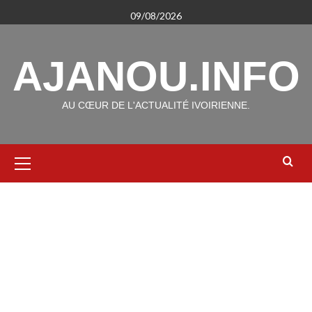
Aller
09/08/2026
au
contenu
AJANOU.INFO
AU CŒUR DE L'ACTUALITÉ IVOIRIENNE.
Menu
principal