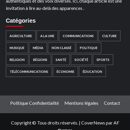
authentiques et des voix diverses. Ici, chaque article est une
invitation à lire au-delà des apparences .
Catégories
AGRICULTURE
A LA UNE
COMMUNICATIONS
CULTURE
MUSIQUE
MÉDIA
NON CLASSÉ
POLITIQUE
RELIGION
RÉGIONS
SANTÉ
SOCIÉTÉ
SPORTS
TÉLÉCOMMUNICATIONS
ÉCONOMIE
ÉDUCATION
Politique Confidentialité
Mentions légales
Contact
Copyright © Tous droits réservés.
|
CoverNews
par AF
themes